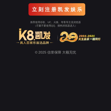
立 刻 注 册 凯 发 娱 乐
推荐使用谷歌、UC、火狐、夸客等主流浏览器
（尽量不要使用QQ、搜狗浏览器进入）
© 2025 信誉保障 大额无忧