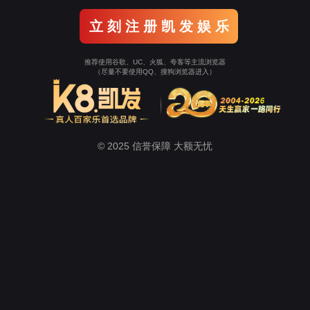
立 刻 注 册 凯 发 娱 乐
推荐使用谷歌、UC、火狐、夸客等主流浏览器
（尽量不要使用QQ、搜狗浏览器进入）
© 2025 信誉保障 大额无忧